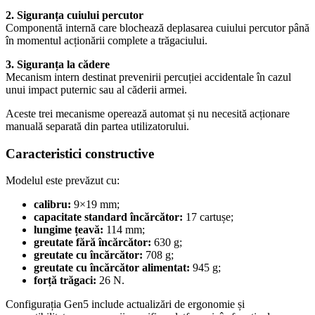
2. Siguranța cuiului percutor
Componentă internă care blochează deplasarea cuiului percutor până
în momentul acționării complete a trăgaciului.
3. Siguranța la cădere
Mecanism intern destinat prevenirii percuției accidentale în cazul
unui impact puternic sau al căderii armei.
Aceste trei mecanisme operează automat și nu necesită acționare
manuală separată din partea utilizatorului.
Caracteristici constructive
Modelul este prevăzut cu:
calibru:
9×19 mm;
capacitate standard încărcător:
17 cartușe;
lungime țeavă:
114 mm;
greutate fără încărcător:
630 g;
greutate cu încărcător:
708 g;
greutate cu încărcător alimentat:
945 g;
forță trăgaci:
26 N.
Configurația Gen5 include actualizări de ergonomie și