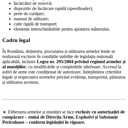
încărcător de rezervă;
dispozitiv de încărcare rapidă (speedloader);
perie de curățare;
manual de utilizare;
cutie rigidă de transport;
elemente interschimbabile pentru ajustarea mânerului.
Cadru legal
În
România
, deținerea, procurarea și utilizarea armelor letale se
realizează exclusiv în condițiile stabilite de legislația națională
aplicabilă, inclusiv
Legea nr. 295/2004 privind regimul armelor și
al munițiilor
, cu modificările și completările ulterioare. Accesul la
astfel de arme este condiționat de autorizare, îndeplinirea criteriilor
legale și respectarea normelor privind evidența, transportul, păstrarea
și utilizarea acestora.
🔸 Eliberarea armelor și muniției se face
exclusiv cu autorizației de
cumpărare – emisă de Direcția Arme, Explozivi și Substanțe
Periculoase – conform legislației în vigoare.