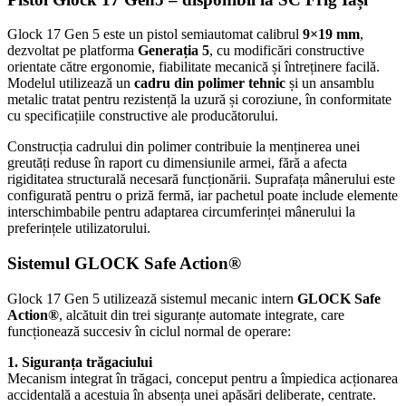
Glock 17 Gen 5
este un pistol semiautomat calibrul
9×19 mm
,
dezvoltat pe platforma
Generația 5
, cu modificări constructive
orientate către ergonomie, fiabilitate mecanică și întreținere facilă.
Modelul utilizează un
cadru din polimer tehnic
și un ansamblu
metalic tratat pentru rezistență la uzură și coroziune, în conformitate
cu specificațiile constructive ale producătorului.
Construcția cadrului din polimer contribuie la menținerea unei
greutăți reduse în raport cu dimensiunile armei, fără a afecta
rigiditatea structurală necesară funcționării. Suprafața mânerului este
configurată pentru o priză fermă, iar pachetul poate include elemente
interschimbabile pentru adaptarea circumferinței mânerului la
preferințele utilizatorului.
Sistemul GLOCK Safe Action®
Glock 17 Gen 5
utilizează sistemul mecanic intern
GLOCK Safe
Action®
, alcătuit din trei siguranțe automate integrate, care
funcționează succesiv în ciclul normal de operare:
1. Siguranța trăgaciului
Mecanism integrat în trăgaci, conceput pentru a împiedica acționarea
accidentală a acestuia în absența unei apăsări deliberate, centrate.