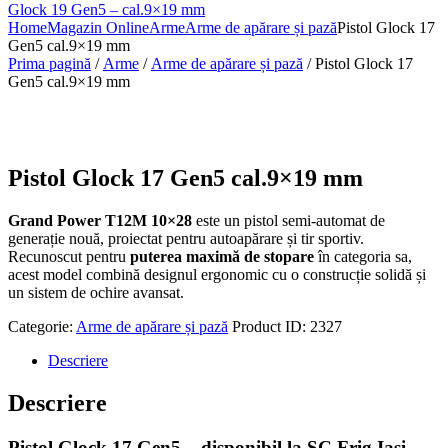
Glock 19 Gen5 – cal.9×19 mm
Home
Magazin Online
Arme
Arme de apărare și pază
Pistol Glock 17
Gen5 cal.9×19 mm
Prima pagină
/
Arme
/
Arme de apărare și pază
/ Pistol Glock 17
Gen5 cal.9×19 mm
Pistol Glock 17 Gen5 cal.9×19 mm
Grand Power T12M 10×28
este un pistol semi-automat de
generație nouă, proiectat pentru autoapărare și tir sportiv.
Recunoscut pentru
puterea maximă de stopare
în categoria sa,
acest model combină designul ergonomic cu o construcție solidă și
un sistem de ochire avansat.
Categorie:
Arme de apărare și pază
Product ID:
2327
Descriere
Descriere
Pistol Glock 17 Gen5 – disponibil la SC Frig Iași