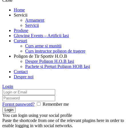
Close
Home
Servicii
Armament
Servicii
Produse
Glowing Events – Artificii Iasi
Cursuri
Curs arme si munitii
Curs instructor poligon de tragere
Poligon de Tir Sportiv H.O.B
Despre Poligon H.O.B Iași
Pachete și Prețuri Poligon HOB Iași
Contact
Despre noi
Login
Forgot password?
Remember me
You can login using your social profile
Paste the shortcode from one of the relevant plugins here in order to
enable logging in with social networks.