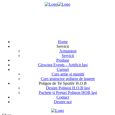
Home
Servicii
Armament
Servicii
Produse
Glowing Events – Artificii Iasi
Cursuri
Curs arme si munitii
Curs instructor poligon de tragere
Poligon de Tir Sportiv H.O.B
Despre Poligon H.O.B Iași
Pachete și Prețuri Poligon HOB Iași
Contact
Despre noi