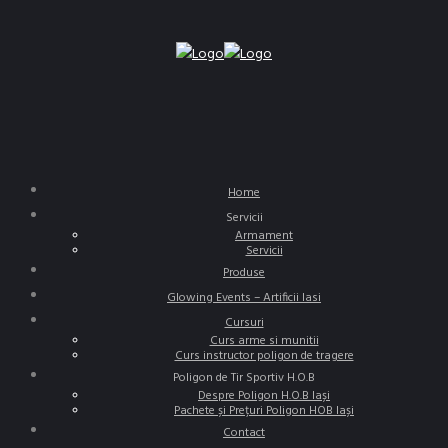
Home
Servicii
Armament
Servicii
Produse
Glowing Events – Artificii Iasi
Cursuri
Curs arme si munitii
Curs instructor poligon de tragere
Poligon de Tir Sportiv H.O.B
Despre Poligon H.O.B Iași
Pachete și Prețuri Poligon HOB Iași
Contact