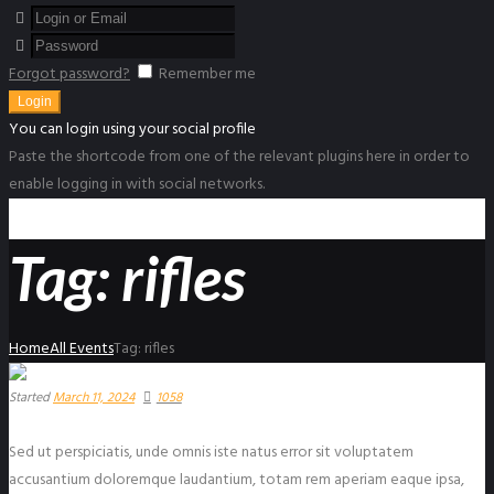
Forgot password?
Remember me
You can login using your social profile
Paste the shortcode from one of the relevant plugins here in order to
enable logging in with social networks.
Tag: rifles
Home
All Events
Tag: rifles
Started
March 11, 2024
1058
Sed ut perspiciatis, unde omnis iste natus error sit voluptatem
accusantium doloremque laudantium, totam rem aperiam eaque ipsa,