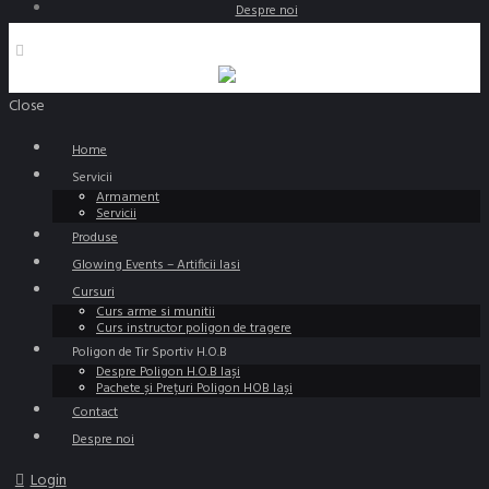
Despre noi
Close
Home
Servicii
Armament
Servicii
Produse
Glowing Events – Artificii Iasi
Cursuri
Curs arme si munitii
Curs instructor poligon de tragere
Poligon de Tir Sportiv H.O.B
Despre Poligon H.O.B Iași
Pachete și Prețuri Poligon HOB Iași
Contact
Despre noi
Login