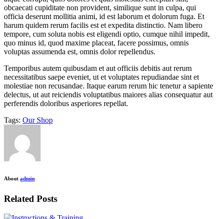
obcaecati cupiditate non provident, similique sunt in culpa, qui
officia deserunt mollitia animi, id est laborum et dolorum fuga. Et
harum quidem rerum facilis est et expedita distinctio. Nam libero
tempore, cum soluta nobis est eligendi optio, cumque nihil impedit,
quo minus id, quod maxime placeat, facere possimus, omnis
voluptas assumenda est, omnis dolor repellendus.
Temporibus autem quibusdam et aut officiis debitis aut rerum
necessitatibus saepe eveniet, ut et voluptates repudiandae sint et
molestiae non recusandae. Itaque earum rerum hic tenetur a sapiente
delectus, ut aut reiciendis voluptatibus maiores alias consequatur aut
perferendis doloribus asperiores repellat.
Tags:
Our Shop
About
admin
Related Posts