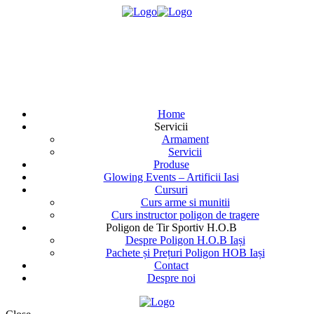
Home
Servicii
Armament
Servicii
Produse
Glowing Events – Artificii Iasi
Cursuri
Curs arme si munitii
Curs instructor poligon de tragere
Poligon de Tir Sportiv H.O.B
Despre Poligon H.O.B Iași
Pachete și Prețuri Poligon HOB Iași
Contact
Despre noi