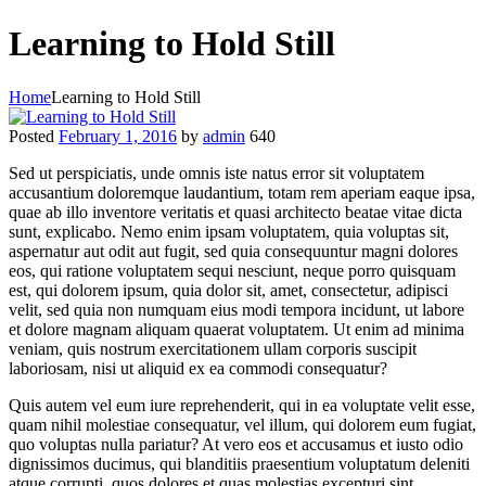
Learning to Hold Still
Home
Learning to Hold Still
Posted
February 1, 2016
by
admin
640
Sed ut perspiciatis, unde omnis iste natus error sit voluptatem
accusantium doloremque laudantium, totam rem aperiam eaque ipsa,
quae ab illo inventore veritatis et quasi architecto beatae vitae dicta
sunt, explicabo. Nemo enim ipsam voluptatem, quia voluptas sit,
aspernatur aut odit aut fugit, sed quia consequuntur magni dolores
eos, qui ratione voluptatem sequi nesciunt, neque porro quisquam
est, qui dolorem ipsum, quia dolor sit, amet, consectetur, adipisci
velit, sed quia non numquam eius modi tempora incidunt, ut labore
et dolore magnam aliquam quaerat voluptatem. Ut enim ad minima
veniam, quis nostrum exercitationem ullam corporis suscipit
laboriosam, nisi ut aliquid ex ea commodi consequatur?
Q
uis autem vel eum iure reprehenderit, qui in ea voluptate velit esse,
quam nihil molestiae consequatur, vel illum, qui dolorem eum fugiat,
quo voluptas nulla pariatur? At vero eos et accusamus et iusto odio
dignissimos ducimus, qui blanditiis praesentium voluptatum deleniti
atque corrupti, quos dolores et quas molestias excepturi sint,