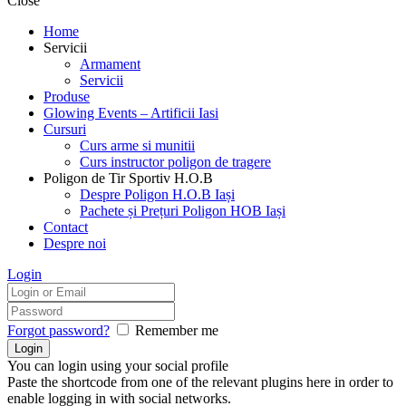
Close
Home
Servicii
Armament
Servicii
Produse
Glowing Events – Artificii Iasi
Cursuri
Curs arme si munitii
Curs instructor poligon de tragere
Poligon de Tir Sportiv H.O.B
Despre Poligon H.O.B Iași
Pachete și Prețuri Poligon HOB Iași
Contact
Despre noi
Login
Forgot password?
Remember me
You can login using your social profile
Paste the shortcode from one of the relevant plugins here in order to
enable logging in with social networks.