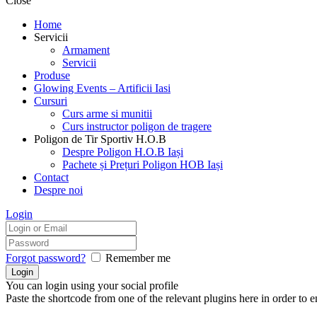
Close
Home
Servicii
Armament
Servicii
Produse
Glowing Events – Artificii Iasi
Cursuri
Curs arme si munitii
Curs instructor poligon de tragere
Poligon de Tir Sportiv H.O.B
Despre Poligon H.O.B Iași
Pachete și Prețuri Poligon HOB Iași
Contact
Despre noi
Login
Forgot password?
Remember me
You can login using your social profile
Paste the shortcode from one of the relevant plugins here in order to 