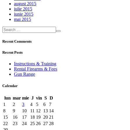
august 2015
iulie 2015
iunie 2015
mai 2015
Recent Comments
Recent Posts
Instructions & Training
Rental Firearms & Fees
Gun Range
Calendar
lun
mar
mie
J
vin
S
D
1
2
3
4
5
6
7
8
9
10
11
12
13
14
15
16
17
18
19
20
21
22
23
24
25
26
27
28
29