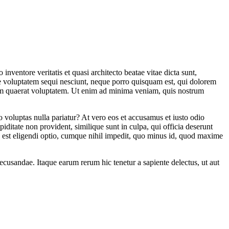
nventore veritatis et quasi architecto beatae vitae dicta sunt,
ne voluptatem sequi nesciunt, neque porro quisquam est, qui dolorem
quam quaerat voluptatem. Ut enim ad minima veniam, quis nostrum
o voluptas nulla pariatur? At vero eos et accusamus et iusto odio
iditate non provident, similique sunt in culpa, qui officia deserunt
is est eligendi optio, cumque nihil impedit, quo minus id, quod maxime
recusandae. Itaque earum rerum hic tenetur a sapiente delectus, ut aut