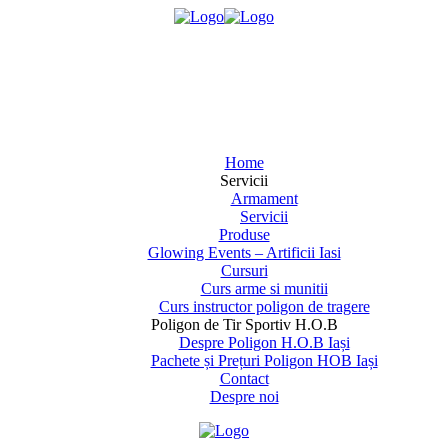
Home
Servicii
Armament
Servicii
Produse
Glowing Events – Artificii Iasi
Cursuri
Curs arme si munitii
Curs instructor poligon de tragere
Poligon de Tir Sportiv H.O.B
Despre Poligon H.O.B Iași
Pachete și Prețuri Poligon HOB Iași
Contact
Despre noi