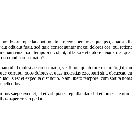
tium doloremque laudantium, totam rem aperiam eaque ipsa, quae ab illo i
aut odit aut fugit, sed quia consequuntur magni dolores eos, qui ratio
on numquam eius modi tempora incidunt, ut labore et dolore magnam ali
 ea commodi consequatur?
 quam nihil molestiae consequatur, vel illum, qui dolorem eum fugiat, qu
ue corrupti, quos dolores et quas molestias excepturi sint, obcaecati cup
 facilis est et expedita distinctio. Nam libero tempore, cum soluta nob
repellendus.
tibus saepe eveniet, ut et voluptates repudiandae sint et molestiae non 
ibus asperiores repellat.