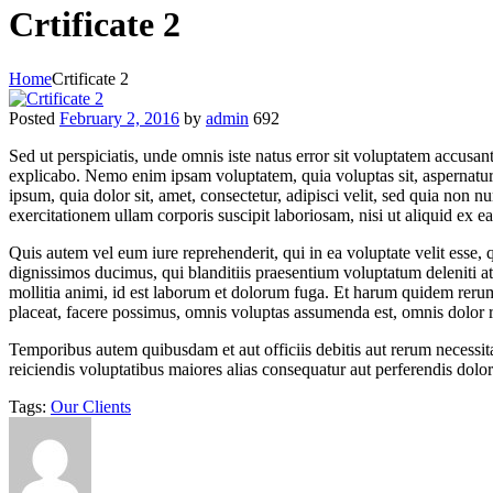
Crtificate 2
Home
Crtificate 2
Posted
February 2, 2016
by
admin
692
Sed ut perspiciatis, unde omnis iste natus error sit voluptatem accusan
explicabo. Nemo enim ipsam voluptatem, quia voluptas sit, aspernatur 
ipsum, quia dolor sit, amet, consectetur, adipisci velit, sed quia n
exercitationem ullam corporis suscipit laboriosam, nisi ut aliquid ex
Q
uis autem vel eum iure reprehenderit, qui in ea voluptate velit esse,
dignissimos ducimus, qui blanditiis praesentium voluptatum deleniti atq
mollitia animi, id est laborum et dolorum fuga. Et harum quidem rerum
placeat, facere possimus, omnis voluptas assumenda est, omnis dolor 
Temporibus autem quibusdam et aut officiis debitis aut rerum necessita
reiciendis voluptatibus maiores alias consequatur aut perferendis dolor
Tags:
Our Clients